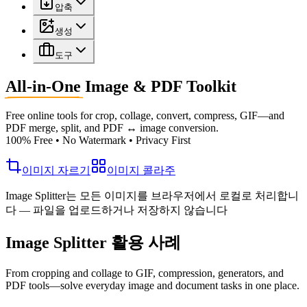
압축
생성
도구
All-in-One
Image & PDF Toolkit
Free online tools for crop, collage, convert, compress, GIF—and
PDF merge, split, and PDF ↔ image conversion.
100% Free • No Watermark • Privacy First
이미지 자르기
이미지 콜라주
Image Splitter는 모든 이미지를 브라우저에서 로컬로 처리합니
다 — 파일을 업로드하거나 저장하지 않습니다
Image Splitter 활용 사례
From cropping and collage to GIF, compression, generators, and
PDF tools—solve everyday image and document tasks in one place.