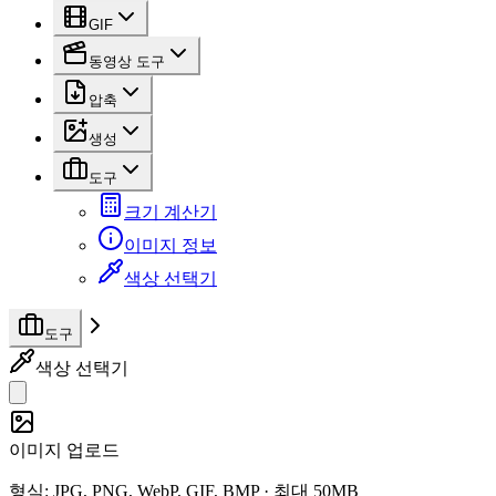
GIF
동영상 도구
압축
생성
도구
크기 계산기
이미지 정보
색상 선택기
도구
색상 선택기
이미지 업로드
형식
: JPG, PNG, WebP, GIF, BMP ·
최대 50MB