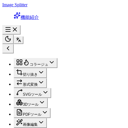
Image Splitter
機能紹介
コラージュ
切り抜き
形式変換
SVGツール
3Dツール
PDFツール
画像編集