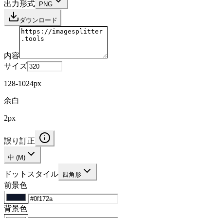
出力形式
PNG
ダウンロード
内容
サイズ
128
-
1024
px
余白
2
px
誤り訂正
中 (M)
ドットスタイル
四角形
前景色
背景色