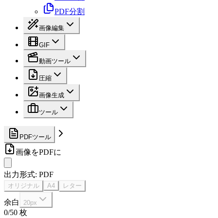
PDF分割
画像編集
GIF
動画ツール
圧縮
画像生成
ツール
PDFツール
画像をPDFに
出力形式
: PDF
オリジナル
A4
レター
余白
20
px
0/50 枚