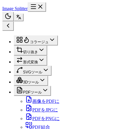
Image Splitter
コラージュ
切り抜き
形式変換
SVGツール
3Dツール
PDFツール
画像をPDFに
PDFをJPGに
PDFをPNGに
PDF結合