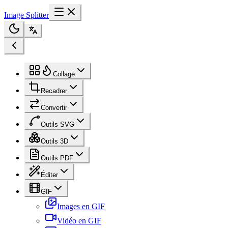
Image Splitter
Collage
Recadrer
Convertir
Outils SVG
Outils 3D
Outils PDF
Éditer
GIF
Images en GIF
Vidéo en GIF