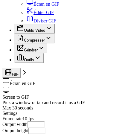
Écran en GIF
Éditer GIF
Diviser GIF
Outils Vidéo
Compresser
Générer
Outils
GIF
Écran en GIF
Screen to GIF
Pick a window or tab and record it as a GIF
Max 30 seconds
Settings
Frame rate
10
fps
Output width
Output height