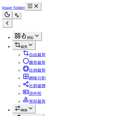
Image Splitter
拼貼
裁剪
自由裁剪
圓形裁剪
比例裁剪
網格分割
社群媒體
證件照
形狀裁剪
轉換