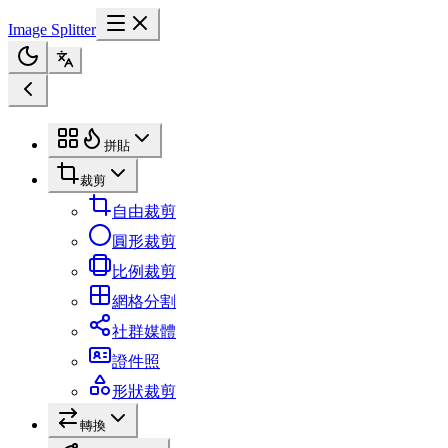
Image Splitter
拼貼
裁剪
自由裁剪
圓形裁剪
比例裁剪
網格分割
社群媒體
證件照
形狀裁剪
轉換