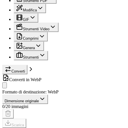
Strumenti PDF
Modifica
GIF
Strumenti Video
Comprimi
Genera
Strumenti
Converti
Converti in WebP
Formato di destinazione
:
WebP
Dimensione originale
0/20 immagini
Scarica